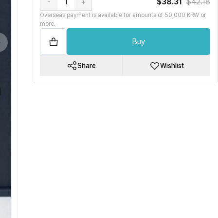
-
+
$38.31
$42.18
Overseas payment is available for amounts of 50,000 KRW or
more.
Buy
Share
Wishlist