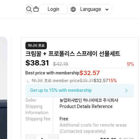
Login
Language
허니비 프로
크림꿀 + 프로폴리스 스프레이 선물세트
$38.31
$42.18
9%
$32.57
Best price with membership
허니비 프로 member price
$38.31
$32.57
15%
Get up to 15% with membership
Seller
농업회사법인 허니비테코 주식회사
Shipping
Product Details Reference
Information
Shipping Fee
Free
Additional costs for remote areas
(Contacted separately)